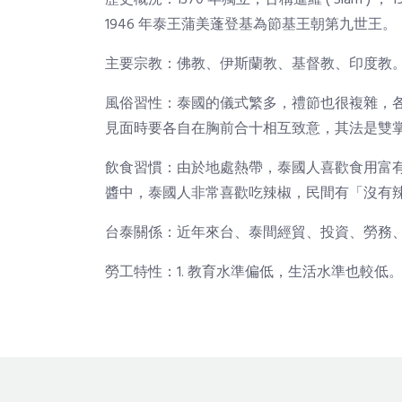
歷史概況：1370 年獨立，古稱暹羅 ( Siam ) ， 
1946 年泰王蒲美蓬登基為節基王朝第九世王。
主要宗教：佛教、伊斯蘭教、基督教、印度教
風俗習性：泰國的儀式繁多，禮節也很複雜，
見面時要各自在胸前合十相互致意，其法是雙
飲食習慣：由於地處熱帶，泰國人喜歡食用富
醬中，泰國人非常喜歡吃辣椒，民間有「沒有
台泰關係：近年來台、泰間經貿、投資、勞務
勞工特性：1. 教育水準偏低，生活水準也較低。