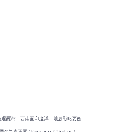
臨暹羅灣，西南面印度洋，地處戰略要衝。