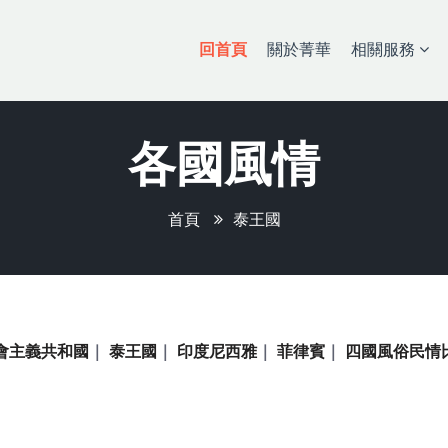
(current)
回首頁
關於菁華
相關服務
各國風情
首頁
泰王國
會主義共和國
｜
泰王國
｜
印度尼西雅
｜
菲律賓
｜
四國風俗民情