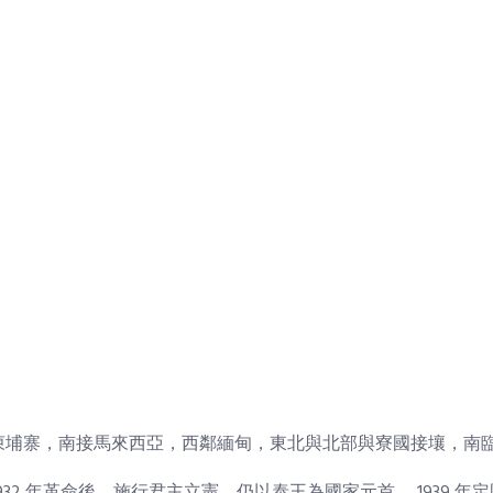
柬埔寨，南接馬來西亞，西鄰緬甸，東北與北部與寮國接壤，南