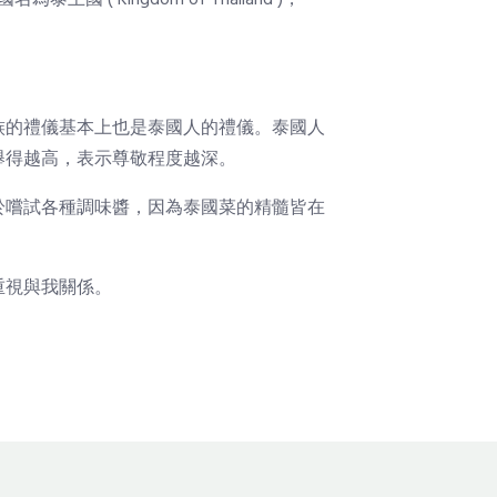
 ( Kingdom of Thailand )，
族的禮儀基本上也是泰國人的禮儀。泰國人
舉得越高，表示尊敬程度越深。
於嚐試各種調味醬，因為泰國菜的精髓皆在
重視與我關係。