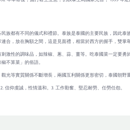
1932 年革命後，施行君主立憲，仍以泰王為國家元首， 1939 年定國名為泰王國
。
各民族都有不同的儀式和禮節。泰族是泰國的主要民族，因此泰
掌連合，放在胸額之間，這是見面禮，相當於西方的握手，雙掌
有刺激性的調味品，如辣椒、蔥、蒜、薑等。吃泰國菜一定要勇
辣椒不算菜」的俗語。
、觀光等實質關係不斷增長，兩國互利關係更形密切，泰國朝野
2. 信仰虔誠，性情溫和。3. 工作勤奮、堅忍耐勞、任勞任怨。